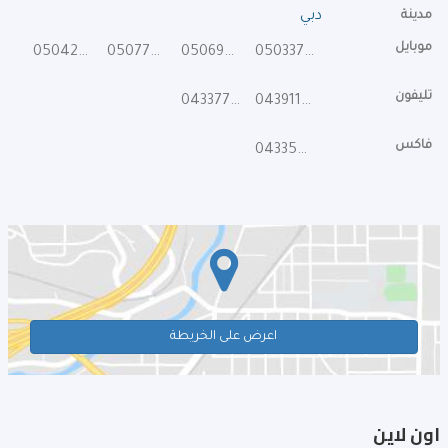
مدينة
دبي
موبايل
0504247555
0507700088
0506943808
0503377877
تليفون
043377877
043911333
فاكس
043355445
اعرض على الخريطة
اون لاين