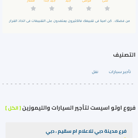
سئ
مرضى
جيد
جيد جدا
ممتاز
من فضلك.. كن امينا فى تقييمك فالكثيرون يعتمدون على التقييمات فى اتخاذ القرار.
التصنيف
تأجير سيارات
نقل
فروع اوتو اسيست لتأجير السيارات والليموزين
[ الكل ]
فرع مدينة دبي للاعلام ام سقيم ، دبي