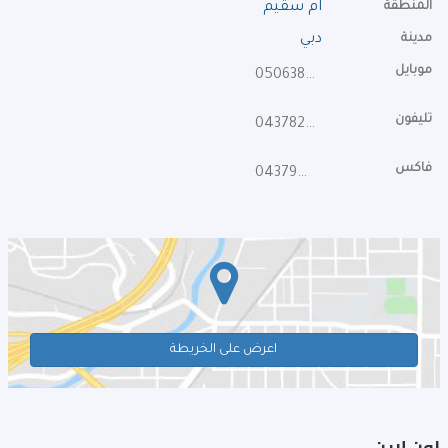
المنطقة
ام سقيم
مدينة
دبي
موبايل
0506382424
تليفون
043782222
فاكس
043790337
اعرض على الخريطة
اون لاين