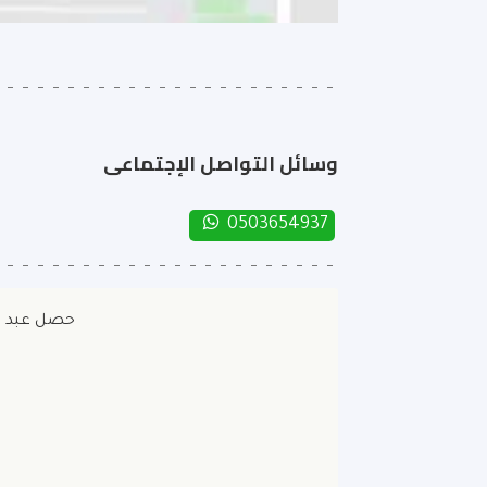
وسائل التواصل الإجتماعى
0503654937
حصل عبد الحف