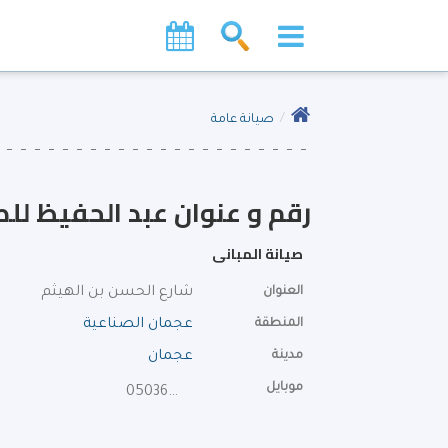
صيانة عامة
رقم و عنوان عبد الحفيظ للص
صيانة المبانى
العنوان
شارع الحسن بن الهيثم
المنطقة
عجمان الصناعية
مدينة
عجمان
موبايل
0503654937