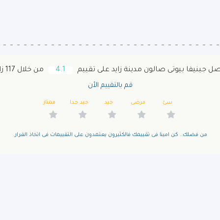
ل جينيفا بيوتى صالون مدينة زايد على تقييم
4.1
من خلال 117 زائر
قم بالتقييم الأن
سئ
مرضى
جيد
جيد جدا
ممتاز
من فضلك.. كن امينا فى تقييمك فالكثيرون يعتمدون على التقييمات فى اتخاذ القرار.