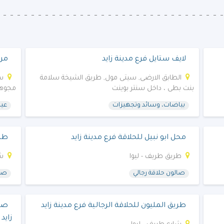
لايف ستايل فرع مدينة زايد
مرك
الطابق الارضى, سيتى مول, طريق الشيخة سلامة
س
بنت بطى ، داخل سنتر بوينت
مجوهر
بياضات، وسائد وتجهيزات
عيا
محل ابو نبيل للحلاقة فرع مدينة زايد
طري
طريق طريف - ليوا
شا
صالون حلاقة رجالي
صال
طريق المليون للحلاقة الرجالية فرع مدينة زايد
صال
زايد