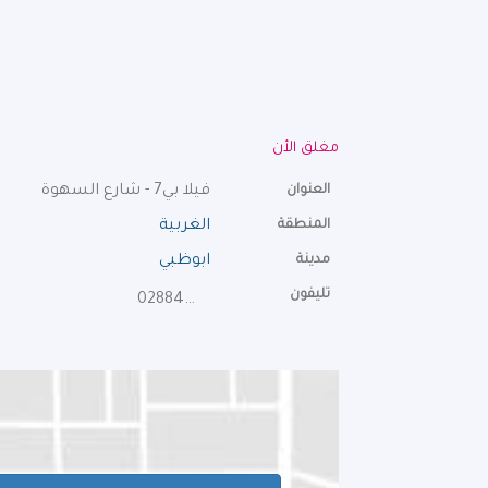
مغلق الأن
العنوان
فيلا بي7 - شارع السهوة
المنطقة
الغربية
مدينة
ابوظبي
تليفون
028840102