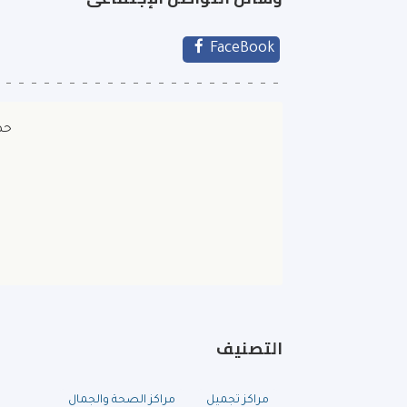
FaceBook
حص
التصنيف
مراكز تجميل
مراكز الصحة والجمال