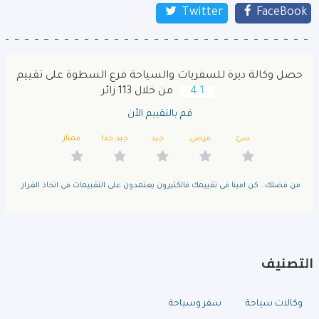
Twitter
FaceBook
حصل وكالة ديرة للسفريات والسياحة فرع السطوة على تقييم
4.1
من خلال 113 زائر
قم بالتقييم الأن
سئ
مرضى
جيد
جيد جدا
ممتاز
من فضلك.. كن امينا فى تقييمك فالكثيرون يعتمدون على التقييمات فى اتخاذ القرار.
التصنيف
وكالات سياحة
سفر وسياحة