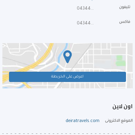
تليفون
043445456
فاكس
043447525
اعرض على الخريطة
اون لاين
الموقع الاكترونى
deiratravels.com